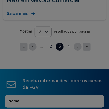
MBA em Gestão Comercial
Saiba mais
Mostrar
resultados por página
Páginas
«
‹
…
2
3
4
›
»
Receba informações sobre os cursos
da FGV
Nome
*