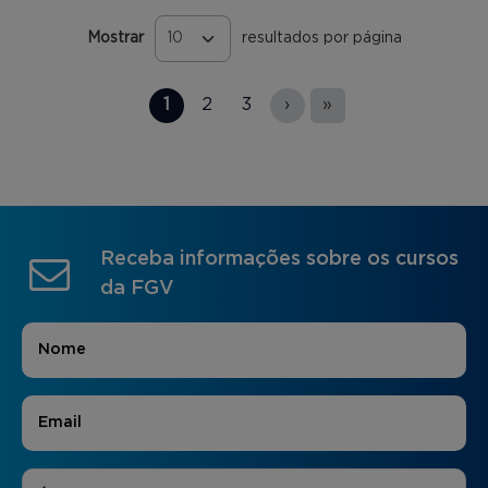
Mostrar
resultados por página
Páginas
1
2
3
›
»
Receba informações sobre os cursos
da FGV
Nome
*
E-mail
*
Áreas de Interesse
*