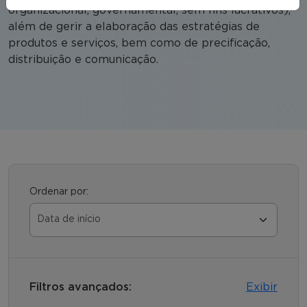
organizacional, governamental, sem fins lucrativos),
além de gerir a elaboração das estratégias de
produtos e serviços, bem como de precificação,
distribuição e comunicação.
Ordenar por:
Filtros avançados:
Exibir