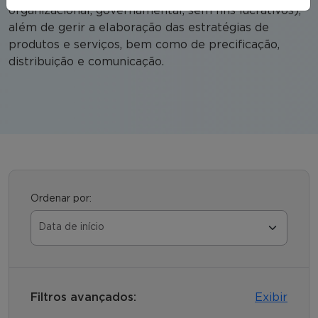
organizacional, governamental, sem fins lucrativos),
além de gerir a elaboração das estratégias de
produtos e serviços, bem como de precificação,
distribuição e comunicação.
Ordenar por:
Filtros avançados:
Exibir