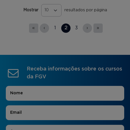
Mostrar
resultados por página
Páginas
«
‹
1
2
3
›
»
Receba informações sobre os cursos
da FGV
Nome
*
E-mail
*
Áreas de Interesse
*