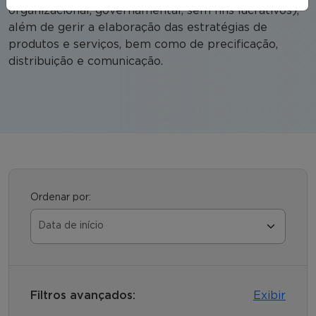
organizacional, governamental, sem fins lucrativos),
além de gerir a elaboração das estratégias de
produtos e serviços, bem como de precificação,
distribuição e comunicação.
Ordenar por:
Filtros avançados:
Exibir