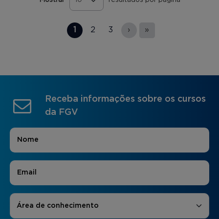
Páginas
1
2
3
›
»
Receba informações sobre os cursos
da FGV
Nome
*
E-mail
*
Áreas de Interesse
*
Área de conhecimento