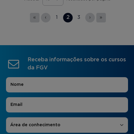
Páginas
«
‹
1
2
3
›
»
Receba informações sobre os cursos
da FGV
Nome
*
E-mail
*
Áreas de Interesse
*
Área de conhecimento