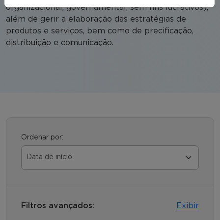
organizacional, governamental, sem fins lucrativos),
além de gerir a elaboração das estratégias de
produtos e serviços, bem como de precificação,
distribuição e comunicação.
Ordenar por:
Filtros avançados:
Exibir