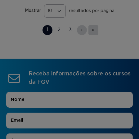
Mostrar
resultados por página
Páginas
1
2
3
›
»
Receba informações sobre os cursos
da FGV
Nome
*
E-mail
*
Áreas de Interesse
*