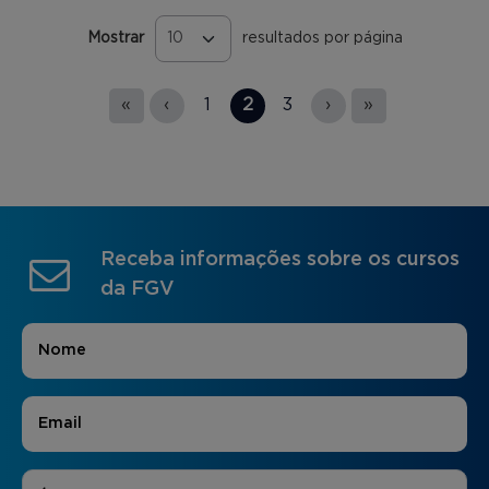
Mostrar
resultados por página
Páginas
«
‹
1
2
3
›
»
Receba informações sobre os cursos
da FGV
Nome
*
E-mail
*
Áreas de Interesse
*