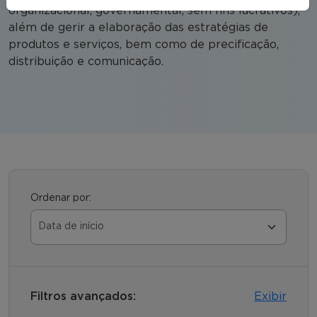
organizacional, governamental, sem fins lucrativos),
além de gerir a elaboração das estratégias de
produtos e serviços, bem como de precificação,
distribuição e comunicação.
Ordenar por:
Filtros avançados:
Exibir