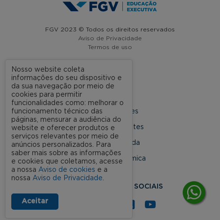
FGV 2023 © Todos os direitos reservados
Aviso de Privacidade
Termos de uso
Nosso website coleta
informações do seu dispositivo e
A FGV
da sua navegação por meio de
cookies para permitir
Contato
funcionalidades como: melhorar o
funcionamento técnico das
Nossas Unidades
páginas, mensurar a audiência do
Dúvidas Frequentes
website e oferecer produtos e
serviços relevantes por meio de
Rede Conveniada
anúncios personalizados. Para
saber mais sobre as informações
Ouvidoria Acadêmica
e cookies que coletamos, acesse
a nossa
Aviso de cookies
e a
nossa
Aviso de Privacidade
.
SIGA NOSSAS REDES SOCIAIS
Aceitar