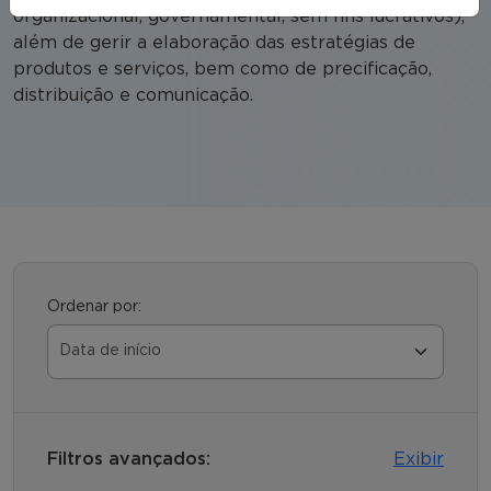
organizacional, governamental, sem fins lucrativos),
além de gerir a elaboração das estratégias de
produtos e serviços, bem como de precificação,
distribuição e comunicação.
Ordenar por:
Filtros avançados:
Exibir