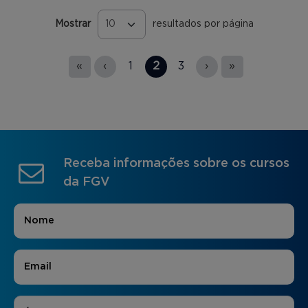
Mostrar
resultados por página
Páginas
«
‹
1
2
3
›
»
Receba informações sobre os cursos
da FGV
Nome
*
E-mail
*
Áreas de Interesse
*