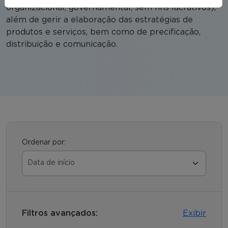
organizacional, governamental, sem fins lucrativos),
além de gerir a elaboração das estratégias de
produtos e serviços, bem como de precificação,
distribuição e comunicação.
Ordenar por:
Filtros avançados:
Exibir