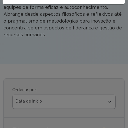
capacidade de engajar os empregados e liderar
equipes de forma eficaz e autoconhecimento.
Abrange desde aspectos filosóficos e reflexivos até
o pragmatismo de metodologias para inovação e
concentra-se em aspectos de liderança e gestão de
recursos humanos.
Ordenar por: