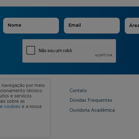
Áreas
Nome
*
E-mail
*
Áre
ua navegação por meio
Contato
uncionamento técnico
utos e serviços
 Unidades
Dúvidas Frequentes
ais sobre as
de cookies
e a nossa
onveniada
Ouvidoria Acadêmica