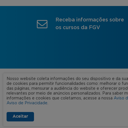
Receba informações sobre
os cursos da FGV
Nosso website coleta informações do seu dispositivo e da s
A FGV
de cookies para permitir funcionalidades como: melhorar o f
das páginas, mensurar a audiência do website e oferecer prod
Nossas
relevantes por meio de anúncios personalizados. Para saber m
informações e cookies que coletamos, acesse a nossa
Aviso 
FGV 2023 © Todos os direitos
Rede C
Aviso de Privacidade
.
reservados
Aviso de Privacidade
Termos de uso
Aceitar