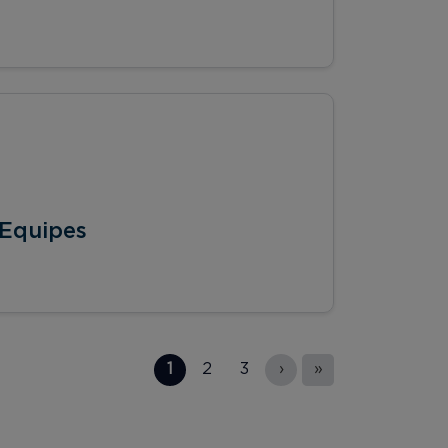
 Equipes
1
2
3
›
»