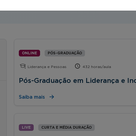
ONLINE
PÓS-GRADUAÇÃO
Liderança e Pessoas
432 horas/aula
Pós-Graduação em Liderança e In
Saiba mais
LIVE
CURTA E MÉDIA DURAÇÃO