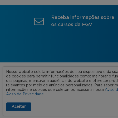
Receba informações sobre
os cursos da FGV
Nosso website coleta informações do seu dispositivo e da s
A FGV
de cookies para permitir funcionalidades como: melhorar o f
das páginas, mensurar a audiência do website e oferecer prod
Nossas
relevantes por meio de anúncios personalizados. Para saber m
informações e cookies que coletamos, acesse a nossa
Aviso 
FGV 2023 © Todos os direitos
Rede C
Aviso de Privacidade
.
reservados
Aviso de Privacidade
Termos de uso
Aceitar