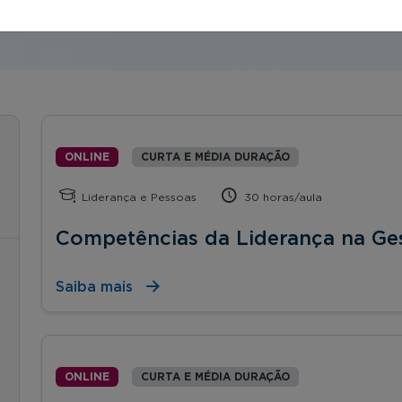
ONLINE
CURTA E MÉDIA DURAÇÃO
Liderança e Pessoas
30 horas/aula
Competências da Liderança na Ge
Saiba mais
ONLINE
CURTA E MÉDIA DURAÇÃO