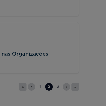
 nas Organizações
«
‹
1
2
3
›
»