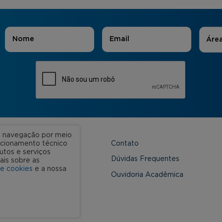
Áreas
Nome
*
E-mail
*
Áre
ua navegação por meio
Contato
uncionamento técnico
utos e serviços
 Unidades
Dúvidas Frequentes
ais sobre as
de cookies
e a nossa
onveniada
Ouvidoria Acadêmica