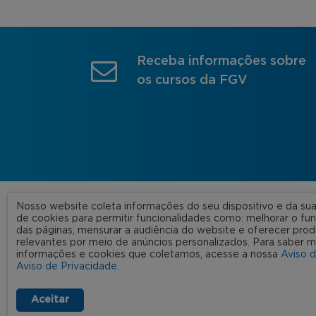
Receba informações sobre
os cursos da FGV
Nosso website coleta informações do seu dispositivo e da s
A FGV
de cookies para permitir funcionalidades como: melhorar o f
das páginas, mensurar a audiência do website e oferecer prod
Nossas
relevantes por meio de anúncios personalizados. Para saber m
informações e cookies que coletamos, acesse a nossa
Aviso 
FGV 2023 © Todos os direitos
Rede C
Aviso de Privacidade
.
reservados
Aviso de Privacidade
Termos de uso
Aceitar