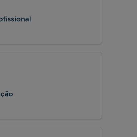
fissional
ação