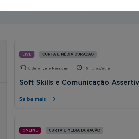
LIVE
CURTA E MÉDIA DURAÇÃO
Liderança e Pessoas
16 horas/aula
Soft Skills e Comunicação Asserti
Saiba mais
ONLINE
CURTA E MÉDIA DURAÇÃO