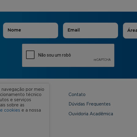
Áreas
Nome
*
E-mail
*
Áre
ua navegação por meio
Contato
uncionamento técnico
utos e serviços
 Unidades
Dúvidas Frequentes
ais sobre as
de cookies
e a nossa
onveniada
Ouvidoria Acadêmica