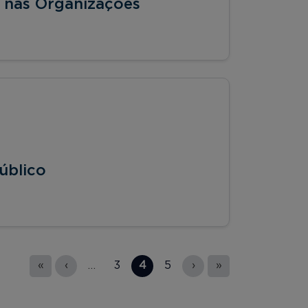
 nas Organizações
úblico
«
‹
…
3
4
5
›
»