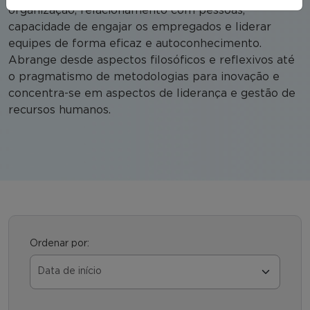
organização, relacionamento com pessoas,
capacidade de engajar os empregados e liderar
equipes de forma eficaz e autoconhecimento.
Abrange desde aspectos filosóficos e reflexivos até
o pragmatismo de metodologias para inovação e
concentra-se em aspectos de liderança e gestão de
recursos humanos.
Ordenar por: