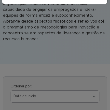
organização, relacionamento com pessoas,
capacidade de engajar os empregados e liderar
equipes de forma eficaz e autoconhecimento.
Abrange desde aspectos filosóficos e reflexivos até
o pragmatismo de metodologias para inovação e
concentra-se em aspectos de liderança e gestão de
recursos humanos.
Ordenar por: