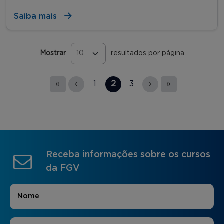
Saiba mais
Mostrar
resultados por página
Páginas
«
‹
1
2
3
›
»
Receba informações sobre os cursos
da FGV
Nome
*
E-mail
*