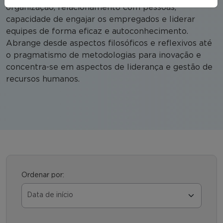
organização, relacionamento com pessoas,
capacidade de engajar os empregados e liderar
equipes de forma eficaz e autoconhecimento.
Abrange desde aspectos filosóficos e reflexivos até
o pragmatismo de metodologias para inovação e
concentra-se em aspectos de liderança e gestão de
recursos humanos.
Ordenar por: