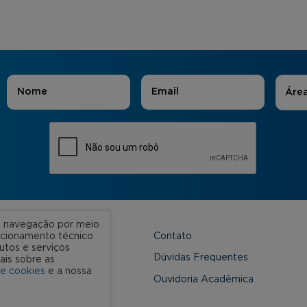
Áreas
Nome
*
E-mail
*
Áre
ua navegação por meio
Contato
uncionamento técnico
utos e serviços
 Unidades
Dúvidas Frequentes
ais sobre as
de cookies
e a nossa
onveniada
Ouvidoria Acadêmica