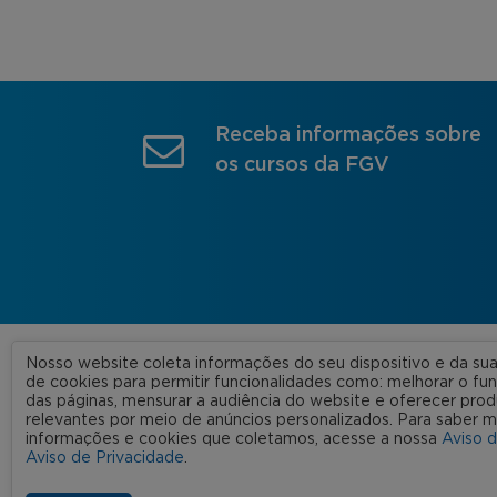
Receba informações sobre
os cursos da FGV
Nosso website coleta informações do seu dispositivo e da s
A FGV
de cookies para permitir funcionalidades como: melhorar o f
das páginas, mensurar a audiência do website e oferecer prod
Nossas
relevantes por meio de anúncios personalizados. Para saber m
informações e cookies que coletamos, acesse a nossa
Aviso 
FGV 2023 © Todos os direitos
Rede C
Aviso de Privacidade
.
reservados
Aviso de Privacidade