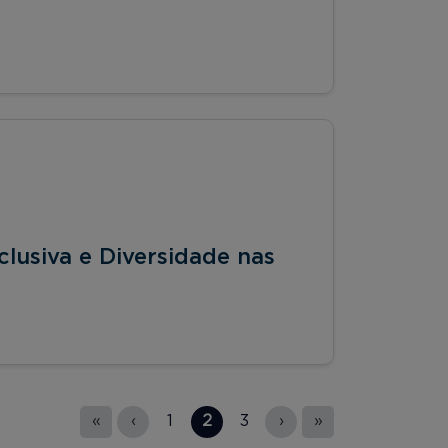
lusiva e Diversidade nas
«
‹
1
2
3
›
»