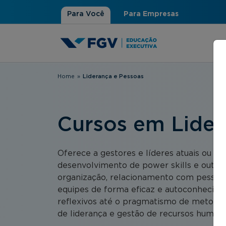
Para Você
Para Empresas
Home
»
Liderança e Pessoas
Você está aqui
Cursos em Lider
Oferece a gestores e líderes atuais ou p
desenvolvimento de power skills e outras
organização, relacionamento com pessoas
equipes de forma eficaz e autoconhecime
reflexivos até o pragmatismo de metodol
de liderança e gestão de recursos humano