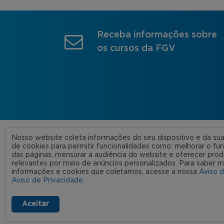
Receba informações sobre
os cursos da FGV
Nosso website coleta informações do seu dispositivo e da s
A FGV
de cookies para permitir funcionalidades como: melhorar o f
das páginas, mensurar a audiência do website e oferecer prod
Nossas
relevantes por meio de anúncios personalizados. Para saber m
informações e cookies que coletamos, acesse a nossa
Aviso 
FGV 2023 © Todos os direitos
Rede C
Aviso de Privacidade
.
reservados
Aviso de Privacidade
Termos de uso
Aceitar