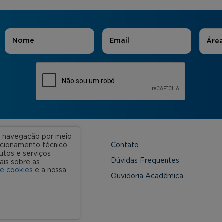
Áreas
Nome
*
E-mail
*
Áre
ua navegação por meio
Contato
uncionamento técnico
utos e serviços
 Unidades
Dúvidas Frequentes
ais sobre as
de cookies
e a nossa
onveniada
Ouvidoria Acadêmica