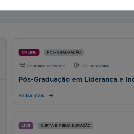
ONLINE
PÓS-GRADUAÇÃO
Liderança e Pessoas
432 horas/aula
Pós-Graduação em Liderança e In
Saiba mais
LIVE
CURTA E MÉDIA DURAÇÃO