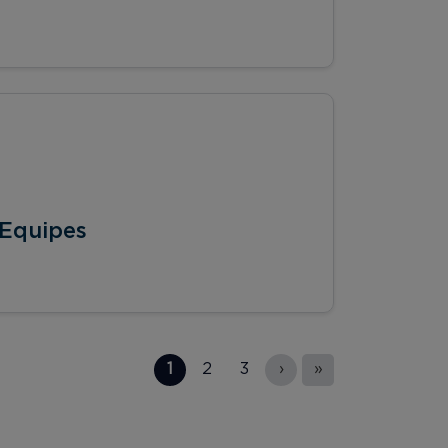
 Equipes
1
2
3
›
»