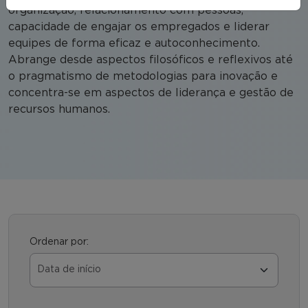
organização, relacionamento com pessoas,
capacidade de engajar os empregados e liderar
equipes de forma eficaz e autoconhecimento.
Abrange desde aspectos filosóficos e reflexivos até
o pragmatismo de metodologias para inovação e
concentra-se em aspectos de liderança e gestão de
recursos humanos.
Ordenar por: