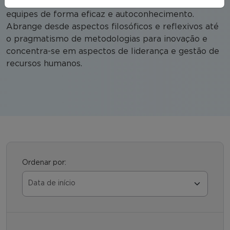
capacidade de engajar os empregados e liderar
equipes de forma eficaz e autoconhecimento.
Abrange desde aspectos filosóficos e reflexivos até
o pragmatismo de metodologias para inovação e
concentra-se em aspectos de liderança e gestão de
recursos humanos.
Ordenar por: