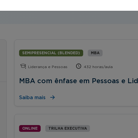
SEMIPRESENCIAL (BLENDED)
MBA
Liderança e Pessoas
432 horas/aula
MBA com ênfase em Pessoas e Li
Saiba mais
ONLINE
TRILHA EXECUTIVA