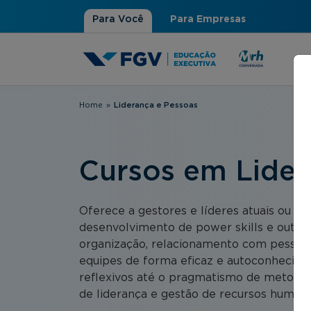
Para Você
Para Empresas
Home
»
Liderança e Pessoas
Você está aqui
Cursos em Lider
Oferece a gestores e líderes atuais ou p
desenvolvimento de power skills e outras
organização, relacionamento com pessoas
equipes de forma eficaz e autoconhecime
reflexivos até o pragmatismo de metodol
de liderança e gestão de recursos humano