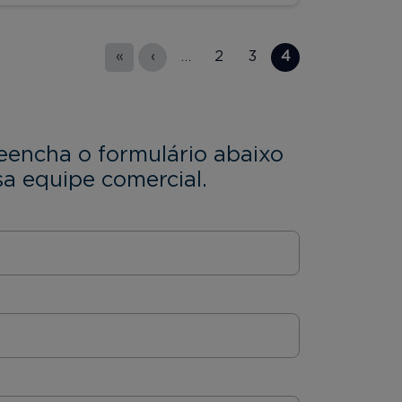
«
‹
…
2
3
4
eencha o formulário abaixo
a equipe comercial.