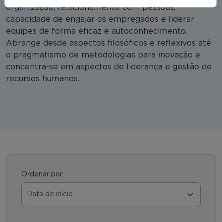
organização, relacionamento com pessoas,
capacidade de engajar os empregados e liderar
equipes de forma eficaz e autoconhecimento.
Abrange desde aspectos filosóficos e reflexivos até
o pragmatismo de metodologias para inovação e
concentra-se em aspectos de liderança e gestão de
recursos humanos.
Ordenar por: