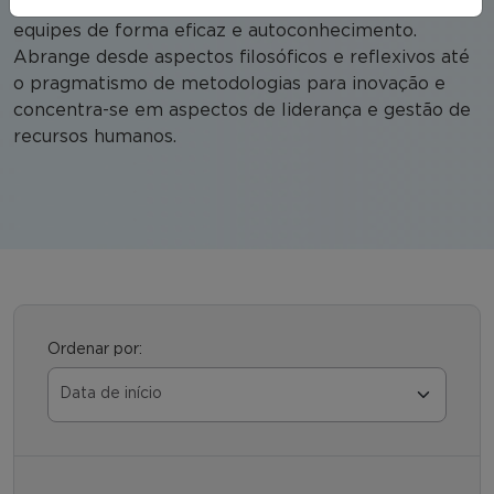
capacidade de engajar os empregados e liderar
equipes de forma eficaz e autoconhecimento.
Abrange desde aspectos filosóficos e reflexivos até
o pragmatismo de metodologias para inovação e
concentra-se em aspectos de liderança e gestão de
recursos humanos.
Ordenar por: