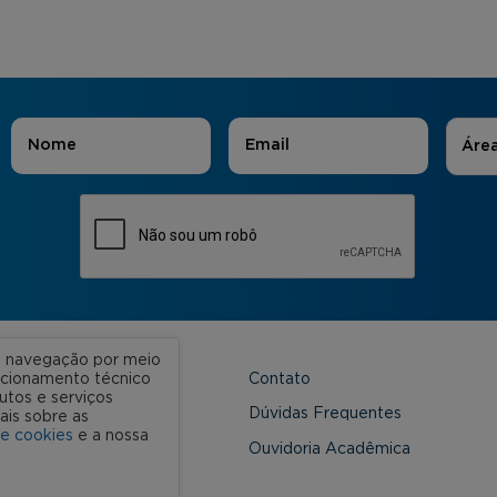
Áreas
Nome
*
E-mail
*
Áre
ua navegação por meio
Contato
uncionamento técnico
utos e serviços
 Unidades
Dúvidas Frequentes
ais sobre as
de cookies
e a nossa
onveniada
Ouvidoria Acadêmica