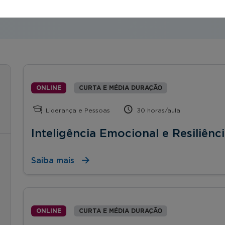
ONLINE
CURTA E MÉDIA DURAÇÃO
Liderança e Pessoas
30 horas/aula
Inteligência Emocional e Resiliênc
Saiba mais
ONLINE
CURTA E MÉDIA DURAÇÃO