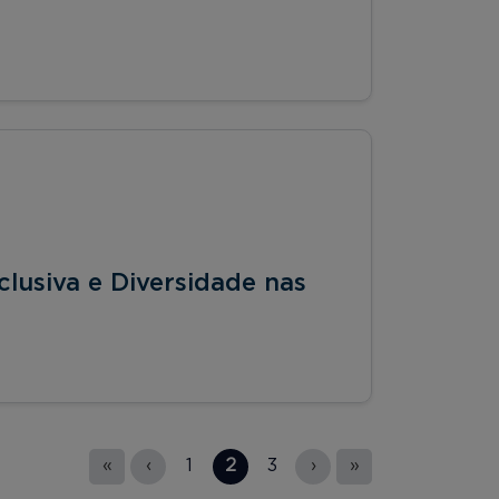
lusiva e Diversidade nas
«
‹
1
2
3
›
»