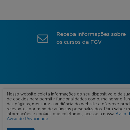
Receba informações sobre
os cursos da FGV
Nosso website coleta informações do seu dispositivo e da s
A FGV
de cookies para permitir funcionalidades como: melhorar o f
das páginas, mensurar a audiência do website e oferecer prod
Nossas
relevantes por meio de anúncios personalizados. Para saber m
informações e cookies que coletamos, acesse a nossa
Aviso 
FGV 2023 © Todos os direitos
Rede C
Aviso de Privacidade
.
reservados
Aviso de Privacidade
Termos de uso