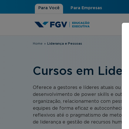
Para Você
Para Empresas
Home
»
Liderança e Pessoas
Você está aqui
Cursos em Lider
Oferece a gestores e líderes atuais ou p
desenvolvimento de power skills e outras
organização, relacionamento com pessoas
equipes de forma eficaz e autoconhecime
reflexivos até o pragmatismo de metodol
de liderança e gestão de recursos humano