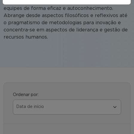
capacidade de engajar os empregados e liderar
equipes de forma eficaz e autoconhecimento.
Abrange desde aspectos filosóficos e reflexivos até
o pragmatismo de metodologias para inovação e
concentra-se em aspectos de liderança e gestão de
recursos humanos.
Ordenar por: