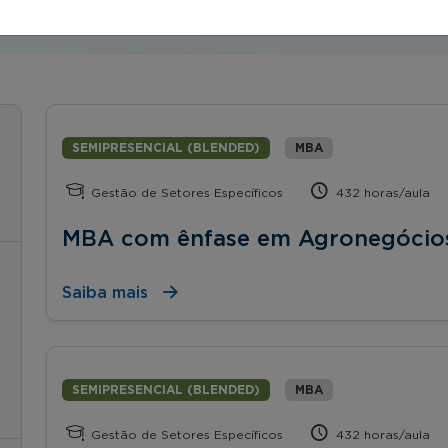
SEMIPRESENCIAL (BLENDED)
MBA
Gestão de Setores Específicos
432 horas/aula
MBA com ênfase em Agronegócio
Saiba mais
SEMIPRESENCIAL (BLENDED)
MBA
Gestão de Setores Específicos
432 horas/aula