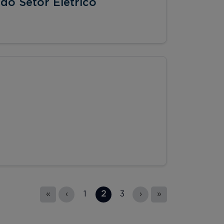
o Setor Elétrico
«
‹
1
2
3
›
»