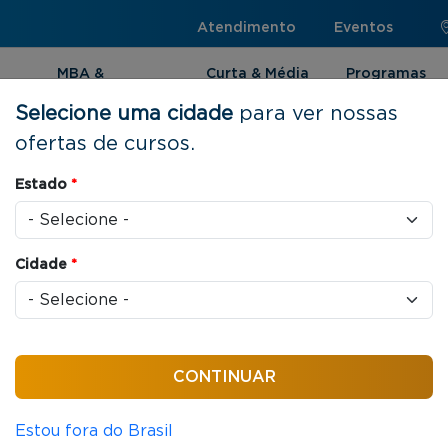
Atendimento
Eventos
MBA &
Curta & Média
Programas
Pós-graduação
Duração
Internacionai
Selecione uma cidade
para ver nossas
ofertas de cursos.
Estado
*
o de Setores
Cidade
*
nça, abrangendo áreas de relevância como
biliários, Cooperativismo, Arquitetura, Esporte e
Estou fora do Brasil