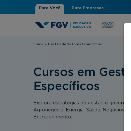
Para Você
Para Empresas
Home
»
Gestão de Setores Específicos
Você está aqui
Cursos em Gestã
Específicos
Explora estratégias de gestão e governa
Agronegócio, Energia, Saúde, Negócios Imo
Entretenimento.