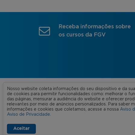
Receba informações sobre
os cursos da FGV
Nosso website coleta informações do seu dispositivo e da s
A FGV
de cookies para permitir funcionalidades como: melhorar o f
das páginas, mensurar a audiência do website e oferecer prod
Nossas
relevantes por meio de anúncios personalizados. Para saber m
informações e cookies que coletamos, acesse a nossa
Aviso 
FGV 2023 © Todos os direitos
Rede C
Aviso de Privacidade
.
reservados
Aviso de Privacidade
Termos de uso
Aceitar