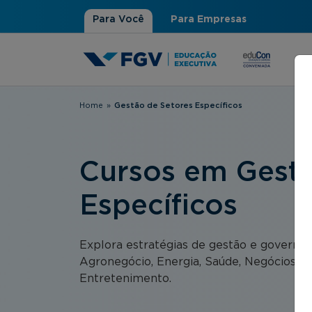
Para Você
Para Empresas
Home
»
Gestão de Setores Específicos
Você está aqui
Cursos em Gestã
Específicos
Explora estratégias de gestão e governa
Agronegócio, Energia, Saúde, Negócios Imo
Entretenimento.