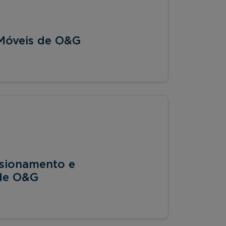
/Móveis de O&G
sionamento e
 de O&G