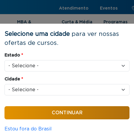
Atendimento
Eventos
MBA &
Curta & Média
Programas
Pós-graduação
Duração
Internacionai
Selecione uma cidade
para ver nossas
ofertas de cursos.
Estado
*
o de Setores
Cidade
*
nça, abrangendo áreas de relevância como
biliários, Cooperativismo, Arquitetura, Esporte e
Estou fora do Brasil