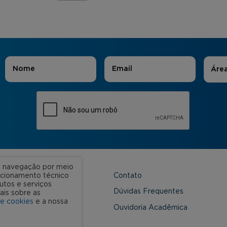
Áreas
Nome
*
E-mail
*
Áre
ua navegação por meio
Contato
uncionamento técnico
utos e serviços
 Unidades
Dúvidas Frequentes
ais sobre as
de cookies
e a nossa
onveniada
Ouvidoria Acadêmica