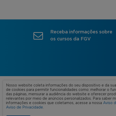
Receba informações sobre
os cursos da FGV
Nosso website coleta informações do seu dispositivo e da s
A FGV
de cookies para permitir funcionalidades como: melhorar o f
das páginas, mensurar a audiência do website e oferecer prod
Nossas
relevantes por meio de anúncios personalizados. Para saber m
informações e cookies que coletamos, acesse a nossa
Aviso 
FGV 2023 © Todos os direitos
Rede C
Aviso de Privacidade
.
reservados
Aviso de Privacidade