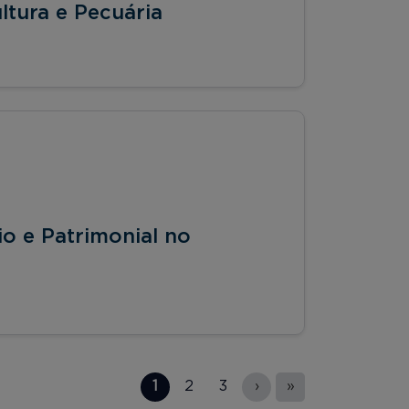
tura e Pecuária
io e Patrimonial no
1
2
3
›
»