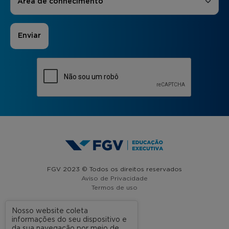
Área de conhecimento
FGV 2023 © Todos os direitos reservados
Aviso de Privacidade
Termos de uso
Nosso website coleta
informações do seu dispositivo e
A FGV
da sua navegação por meio de