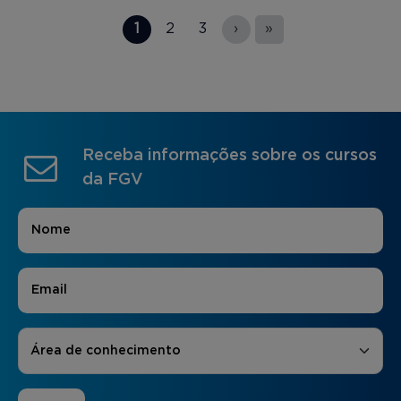
Páginas
1
2
3
›
»
Receba informações sobre os cursos
da FGV
Nome
*
E-mail
*
Áreas de Interesse
*
Área de conhecimento