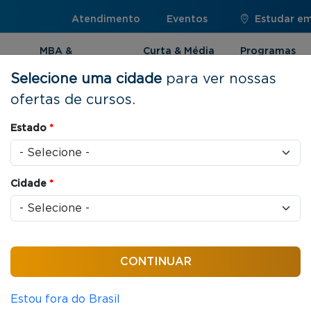
Atendimento
Eventos
Estudar em:
MBA &
Curta & Média
Programas
Pós-graduação
Duração
Internacionai
Selecione uma cidade
para ver nossas
ofertas de cursos.
Estado
*
o de Setores
Cidade
*
nça, abrangendo áreas de relevância como
biliários, Cooperativismo, Arquitetura, Esporte e
Estou fora do Brasil