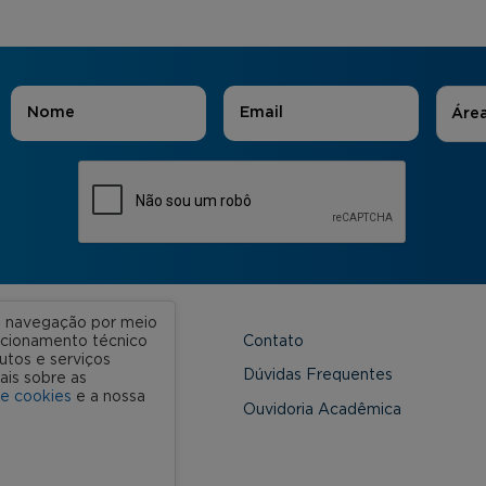
Áreas
Nome
*
E-mail
*
Áre
ua navegação por meio
Contato
uncionamento técnico
utos e serviços
 Unidades
Dúvidas Frequentes
ais sobre as
de cookies
e a nossa
onveniada
Ouvidoria Acadêmica