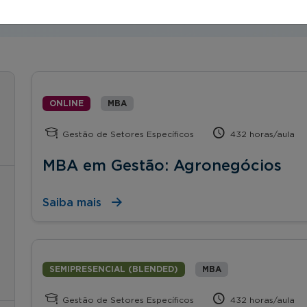
ONLINE
MBA
Gestão de Setores Específicos
432 horas/aula
MBA em Gestão: Agronegócios
Saiba mais
SEMIPRESENCIAL (BLENDED)
MBA
Gestão de Setores Específicos
432 horas/aula