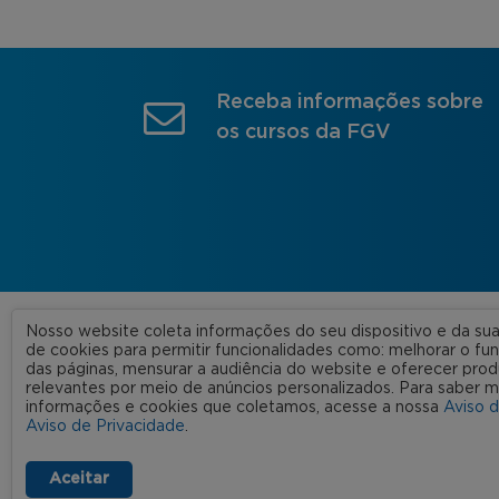
Receba informações sobre
os cursos da FGV
Nosso website coleta informações do seu dispositivo e da s
A FGV
de cookies para permitir funcionalidades como: melhorar o f
das páginas, mensurar a audiência do website e oferecer prod
Nossas
relevantes por meio de anúncios personalizados. Para saber m
informações e cookies que coletamos, acesse a nossa
Aviso 
FGV 2023 © Todos os direitos
Rede C
Aviso de Privacidade
.
reservados
Aviso de Privacidade
Termos de uso
Aceitar