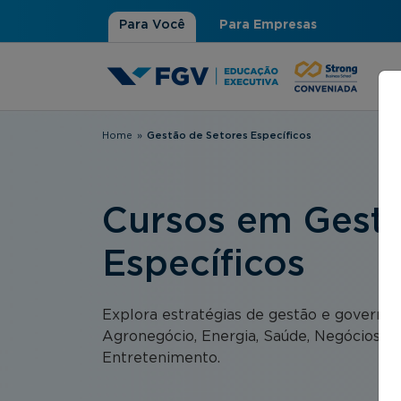
Para Você
Para Empresas
Home
»
Gestão de Setores Específicos
Você está aqui
Cursos em Gestã
Específicos
Explora estratégias de gestão e governa
Agronegócio, Energia, Saúde, Negócios Imo
Entretenimento.