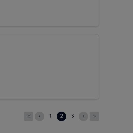
«
‹
1
2
3
›
»