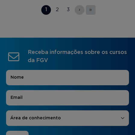
Páginas
1
2
3
›
»
Receba informações sobre os cursos
da FGV
Nome
*
E-mail
*
Áreas de Interesse
*
Área de conhecimento