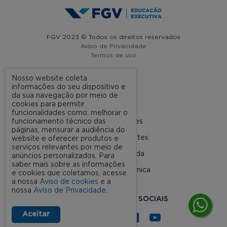
FGV 2023 © Todos os direitos reservados
Aviso de Privacidade
Termos de uso
Nosso website coleta
informações do seu dispositivo e
A FGV
da sua navegação por meio de
cookies para permitir
Contato
funcionalidades como: melhorar o
funcionamento técnico das
Nossas Unidades
páginas, mensurar a audiência do
Dúvidas Frequentes
website e oferecer produtos e
serviços relevantes por meio de
Rede Conveniada
anúncios personalizados. Para
saber mais sobre as informações
Ouvidoria Acadêmica
e cookies que coletamos, acesse
a nossa
Aviso de cookies
e a
nossa
Aviso de Privacidade
.
SIGA NOSSAS REDES SOCIAIS
Aceitar