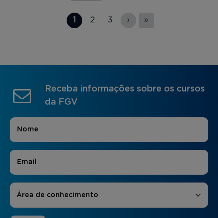
Páginas
1
2
3
›
»
Receba informações sobre os cursos
da FGV
Nome
*
E-mail
*
Áreas de Interesse
*
Área de conhecimento