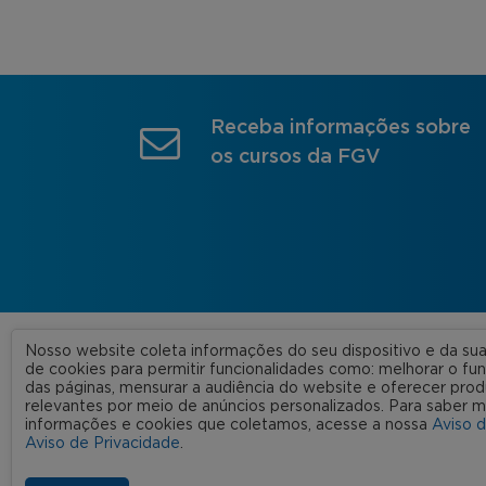
Receba informações sobre
os cursos da FGV
Nosso website coleta informações do seu dispositivo e da s
A FGV
de cookies para permitir funcionalidades como: melhorar o f
das páginas, mensurar a audiência do website e oferecer prod
Nossas
relevantes por meio de anúncios personalizados. Para saber m
informações e cookies que coletamos, acesse a nossa
Aviso 
FGV 2023 © Todos os direitos
Rede C
Aviso de Privacidade
.
reservados
Aviso de Privacidade
Termos de uso