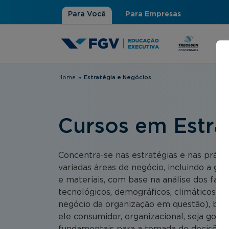
Para Você
Para Empresas
Home
»
Estratégia e Negócios
Você está aqui
Cursos em Estra
Concentra-se nas estratégias e nas práti
variadas áreas de negócio, incluindo a ge
e materiais, com base na análise dos fator
tecnológicos, demográficos, climáticos) e
negócio da organização em questão), be
ele consumidor, organizacional, seja gov
fundamentais para a tomada de decisões n