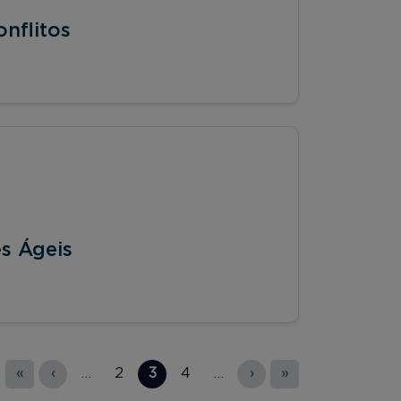
nflitos
s Ágeis
«
‹
…
2
3
4
…
›
»