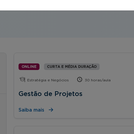
orte, start ups, etc.).
ONLINE
CURTA E MÉDIA DURAÇÃO
Estratégia e Negócios
30 horas/aula
Gestão de Projetos
Saiba mais