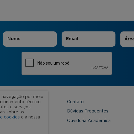
Áreas
Nome
*
E-mail
*
Áre
ua navegação por meio
Contato
uncionamento técnico
utos e serviços
 Unidades
Dúvidas Frequentes
ais sobre as
de cookies
e a nossa
onveniada
Ouvidoria Acadêmica