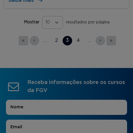
Saiba mais
Mostrar
resultados por página
Páginas
«
‹
…
2
3
4
…
›
»
Receba informações sobre os cursos
da FGV
Nome
*
E-mail
*