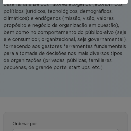
base na análise dos fatores exógenos (econômicos,
políticos, jurídicos, tecnológicos, demográficos,
climáticos) e endógenos (missão, visão, valores,
propósito e negócio da organização em questão),
bem como no comportamento do público-alvo (seja
ele consumidor, organizacional, seja governamental),
fornecendo aos gestores ferramentas fundamentais
para a tomada de decisões nos mais diversos tipos
de organizações (privadas, públicas, familiares,
pequenas, de grande porte, start ups, etc.).
Ordenar por: