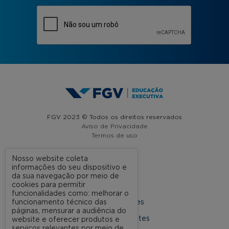
FGV 2023 © Todos os direitos reservados
Aviso de Privacidade
Termos de uso
Nosso website coleta
informações do seu dispositivo e
A FGV
da sua navegação por meio de
cookies para permitir
Contato
funcionalidades como: melhorar o
funcionamento técnico das
Nossas Unidades
páginas, mensurar a audiência do
Dúvidas Frequentes
website e oferecer produtos e
serviços relevantes por meio de