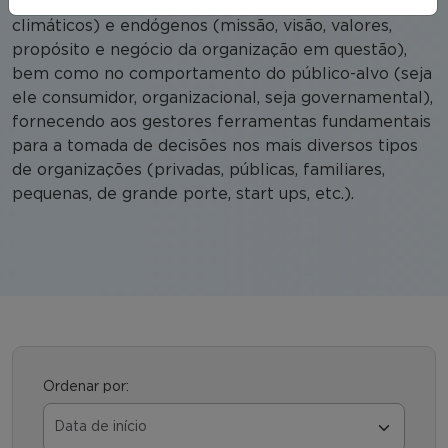
políticos, jurídicos, tecnológicos, demográficos,
climáticos) e endógenos (missão, visão, valores,
propósito e negócio da organização em questão),
bem como no comportamento do público-alvo (seja
ele consumidor, organizacional, seja governamental),
fornecendo aos gestores ferramentas fundamentais
para a tomada de decisões nos mais diversos tipos
de organizações (privadas, públicas, familiares,
pequenas, de grande porte, start ups, etc.).
Ordenar por: