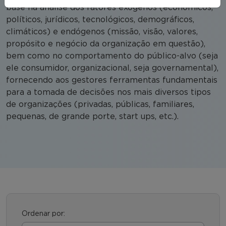
base na análise dos fatores exógenos (econômicos,
políticos, jurídicos, tecnológicos, demográficos,
climáticos) e endógenos (missão, visão, valores,
propósito e negócio da organização em questão),
bem como no comportamento do público-alvo (seja
ele consumidor, organizacional, seja governamental),
fornecendo aos gestores ferramentas fundamentais
para a tomada de decisões nos mais diversos tipos
de organizações (privadas, públicas, familiares,
pequenas, de grande porte, start ups, etc.).
Ordenar por: