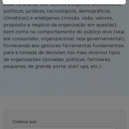
base na análise dos fatores exógenos (econômicos,
políticos, jurídicos, tecnológicos, demográficos,
climáticos) e endógenos (missão, visão, valores,
propósito e negócio da organização em questão),
bem como no comportamento do público-alvo (seja
ele consumidor, organizacional, seja governamental),
fornecendo aos gestores ferramentas fundamentais
para a tomada de decisões nos mais diversos tipos
de organizações (privadas, públicas, familiares,
pequenas, de grande porte, start ups, etc.).
Ordenar por: