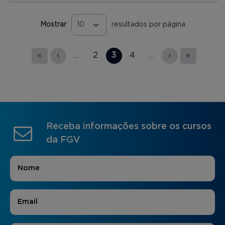
Mostrar
resultados por página
Páginas
«
‹
…
2
3
4
…
›
»
Receba informações sobre os cursos
da FGV
Nome
*
E-mail
*