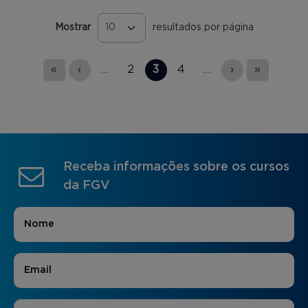
Mostrar
resultados por página
Páginas
«
‹
…
2
3
4
…
›
»
Receba informações sobre os cursos
da FGV
Nome
*
E-mail
*
Áreas de Interesse
*