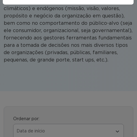
políticos, jurídicos, tecnológicos, demográficos,
climáticos) e endógenos (missão, visão, valores,
propósito e negócio da organização em questão),
bem como no comportamento do público-alvo (seja
ele consumidor, organizacional, seja governamental),
fornecendo aos gestores ferramentas fundamentais
para a tomada de decisões nos mais diversos tipos
de organizações (privadas, públicas, familiares,
pequenas, de grande porte, start ups, etc.).
Ordenar por: