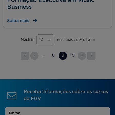
Formação Executiva em Music
Business
Saiba mais
Mostrar
resultados por página
Páginas
«
‹
…
8
9
10
›
»
Receba informações sobre os cursos
da FGV
Nome
*