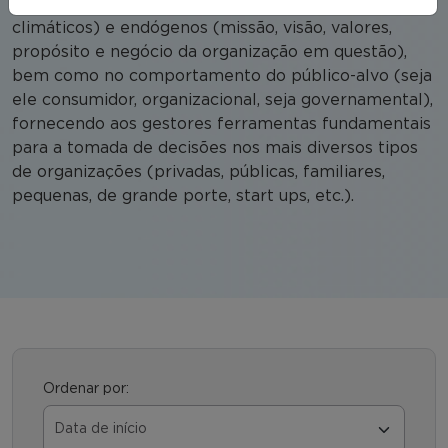
políticos, jurídicos, tecnológicos, demográficos,
climáticos) e endógenos (missão, visão, valores,
propósito e negócio da organização em questão),
bem como no comportamento do público-alvo (seja
ele consumidor, organizacional, seja governamental),
fornecendo aos gestores ferramentas fundamentais
para a tomada de decisões nos mais diversos tipos
de organizações (privadas, públicas, familiares,
pequenas, de grande porte, start ups, etc.).
Ordenar por: