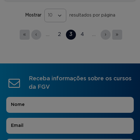
Mostrar
resultados por página
Páginas
«
‹
…
2
3
4
…
›
»
Receba informações sobre os cursos
da FGV
Nome
*
E-mail
*