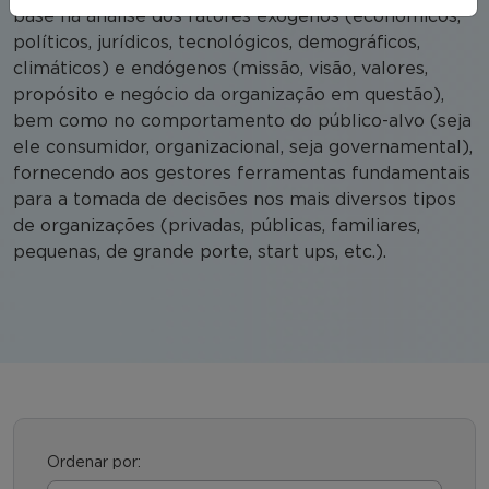
base na análise dos fatores exógenos (econômicos,
políticos, jurídicos, tecnológicos, demográficos,
climáticos) e endógenos (missão, visão, valores,
propósito e negócio da organização em questão),
bem como no comportamento do público-alvo (seja
ele consumidor, organizacional, seja governamental),
fornecendo aos gestores ferramentas fundamentais
para a tomada de decisões nos mais diversos tipos
de organizações (privadas, públicas, familiares,
pequenas, de grande porte, start ups, etc.).
Ordenar por: