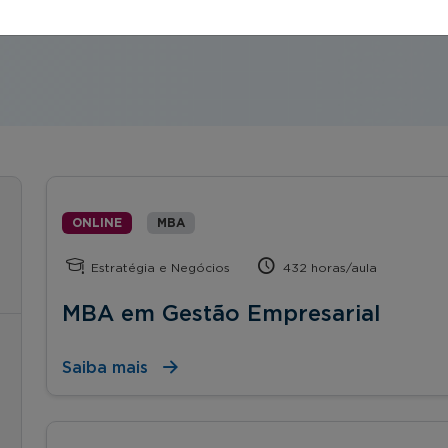
orte, start ups, etc.).
ONLINE
MBA
Estratégia e Negócios
432 horas/aula
MBA em Gestão Empresarial
Saiba mais