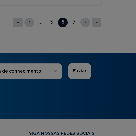
«
‹
…
5
6
7
›
»
 de Interesse
*
a de conhecimento
SIGA NOSSAS REDES SOCIAIS