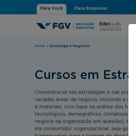
Para Você
Para Empresas
Home
»
Estratégia e Negócios
Você está aqui
Cursos em Estra
Concentra-se nas estratégias e nas práti
variadas áreas de negócio, incluindo a ge
e materiais, com base na análise dos fator
tecnológicos, demográficos, climáticos) e
negócio da organização em questão), be
ele consumidor, organizacional, seja gov
fundamentais para a tomada de decisões n