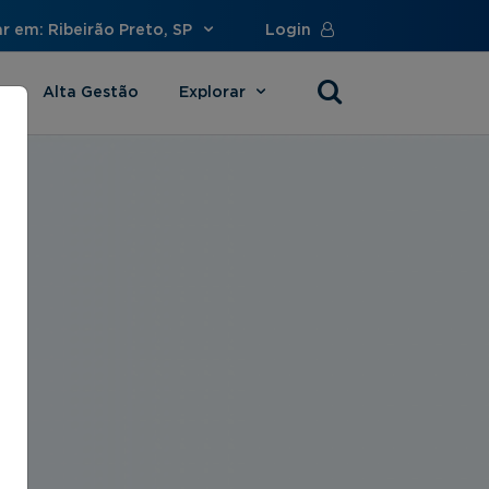
r em: Ribeirão Preto, SP
Login
Alta Gestão
Explorar
s