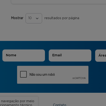
Mostrar
resultados por página
Páginas
Áreas
Nome
*
E-mail
*
Áre
ua navegação por meio
Contato
uncionamento técnico