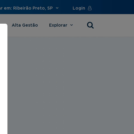
r em: Ribeirão Preto, SP
Login
Alta Gestão
Explorar
s