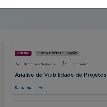
orte, start ups, etc.).
ONLINE
CURTA E MÉDIA DURAÇÃO
Estratégia e Negócios
30 horas/aula
Análise de Viabilidade de Projetos
Saiba mais