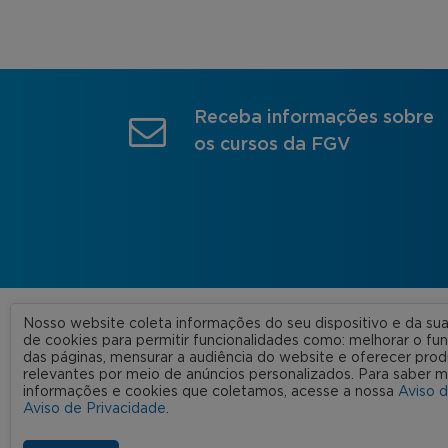
Receba informações sobre
os cursos da FGV
Nosso website coleta informações do seu dispositivo e da s
A FGV
de cookies para permitir funcionalidades como: melhorar o f
das páginas, mensurar a audiência do website e oferecer prod
Nossas
relevantes por meio de anúncios personalizados. Para saber m
informações e cookies que coletamos, acesse a nossa
Aviso 
FGV 2023 © Todos os direitos
Rede C
Aviso de Privacidade
.
reservados
Aviso de Privacidade
Termos de uso