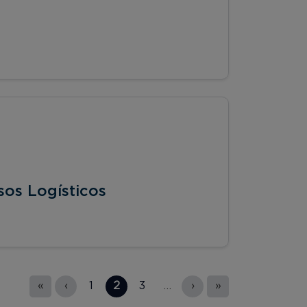
os Logísticos
«
‹
1
2
3
…
›
»