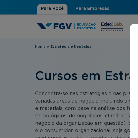
Para Você
Para Empresas
Home
»
Estratégia e Negócios
Você está aqui
Cursos em Estra
Concentra-se nas estratégias e nas práti
variadas áreas de negócio, incluindo a ge
e materiais, com base na análise dos fator
tecnológicos, demográficos, climáticos) e
negócio da organização em questão), be
ele consumidor, organizacional, seja gov
fundamentais para a tomada de decisões n