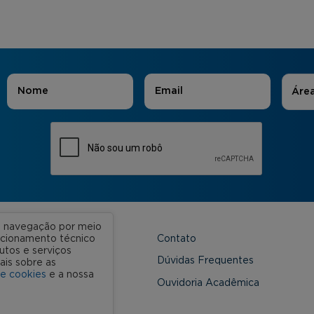
Áreas
Nome
*
E-mail
*
Áre
ua navegação por meio
Contato
uncionamento técnico
utos e serviços
 Unidades
Dúvidas Frequentes
ais sobre as
de cookies
e a nossa
onveniada
Ouvidoria Acadêmica