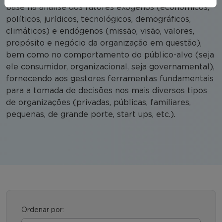
base na análise dos fatores exógenos (econômicos,
políticos, jurídicos, tecnológicos, demográficos,
climáticos) e endógenos (missão, visão, valores,
propósito e negócio da organização em questão),
bem como no comportamento do público-alvo (seja
ele consumidor, organizacional, seja governamental),
fornecendo aos gestores ferramentas fundamentais
para a tomada de decisões nos mais diversos tipos
de organizações (privadas, públicas, familiares,
pequenas, de grande porte, start ups, etc.).
Ordenar por: