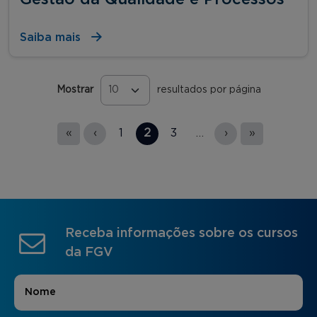
Saiba mais
Mostrar
resultados por página
Páginas
«
‹
1
2
3
…
›
»
Receba informações sobre os cursos
da FGV
Nome
*