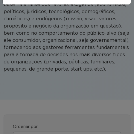
base na análise dos fatores exógenos (econômicos,
políticos, jurídicos, tecnológicos, demográficos,
climáticos) e endógenos (missão, visão, valores,
propósito e negócio da organização em questão),
bem como no comportamento do público-alvo (seja
ele consumidor, organizacional, seja governamental),
fornecendo aos gestores ferramentas fundamentais
para a tomada de decisões nos mais diversos tipos
de organizações (privadas, públicas, familiares,
pequenas, de grande porte, start ups, etc.).
Ordenar por: