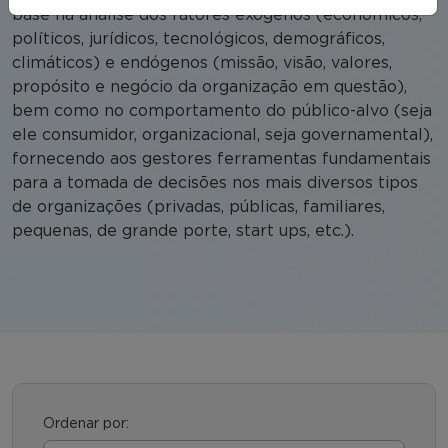
base na análise dos fatores exógenos (econômicos,
políticos, jurídicos, tecnológicos, demográficos,
climáticos) e endógenos (missão, visão, valores,
propósito e negócio da organização em questão),
bem como no comportamento do público-alvo (seja
ele consumidor, organizacional, seja governamental),
fornecendo aos gestores ferramentas fundamentais
para a tomada de decisões nos mais diversos tipos
de organizações (privadas, públicas, familiares,
pequenas, de grande porte, start ups, etc.).
Ordenar por: