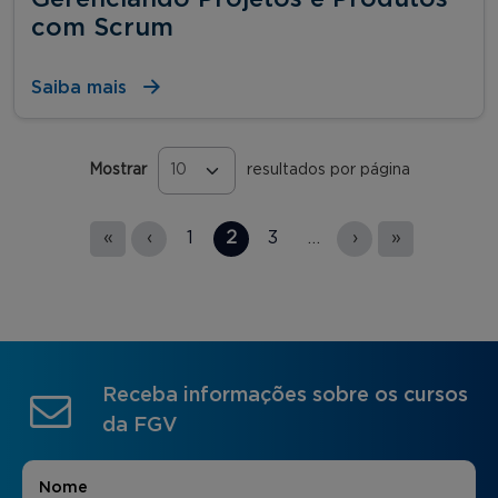
com Scrum
Saiba mais
Mostrar
resultados por página
Páginas
«
‹
1
2
3
…
›
»
Receba informações sobre os cursos
da FGV
Nome
*