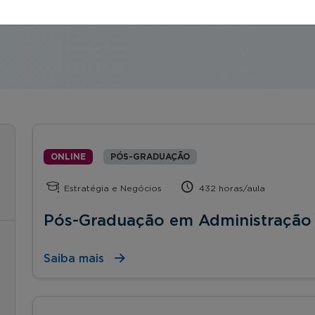
orte, start ups, etc.).
ONLINE
PÓS-GRADUAÇÃO
Estratégia e Negócios
432 horas/aula
Pós-Graduação em Administração
Saiba mais