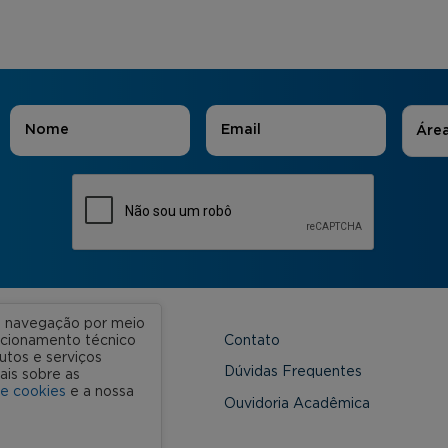
Áreas
Nome
*
E-mail
*
Áre
ua navegação por meio
Contato
uncionamento técnico
utos e serviços
 Unidades
Dúvidas Frequentes
ais sobre as
de cookies
e a nossa
onveniada
Ouvidoria Acadêmica