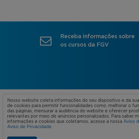
Receba informações sobre
os cursos da FGV
Nosso website coleta informações do seu dispositivo e da s
A FGV
de cookies para permitir funcionalidades como: melhorar o f
das páginas, mensurar a audiência do website e oferecer prod
Nossas
relevantes por meio de anúncios personalizados. Para saber m
informações e cookies que coletamos, acesse a nossa
Aviso 
FGV 2023 © Todos os direitos
Rede C
Aviso de Privacidade
.
reservados
Aviso de Privacidade
Termos de uso