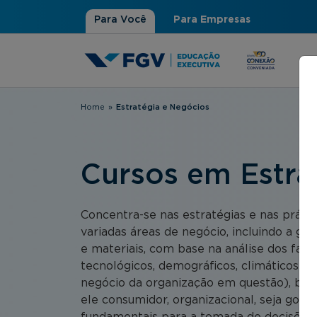
Para Você
Para Empresas
Home
»
Estratégia e Negócios
Você está aqui
Cursos em Estra
Concentra-se nas estratégias e nas práti
variadas áreas de negócio, incluindo a ge
e materiais, com base na análise dos fator
tecnológicos, demográficos, climáticos) e
negócio da organização em questão), be
ele consumidor, organizacional, seja gov
fundamentais para a tomada de decisões n