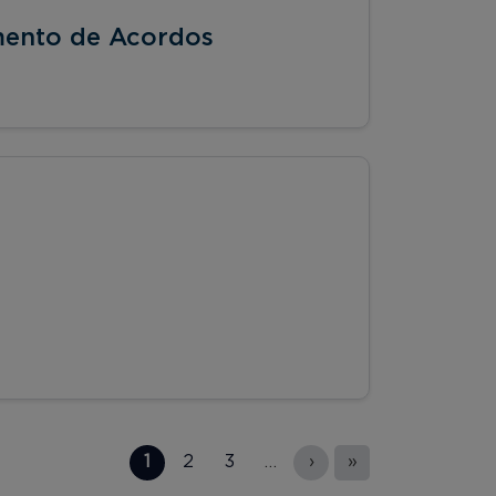
mento de Acordos
1
2
3
…
›
»