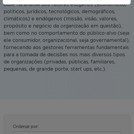
base na análise dos fatores exógenos (econômicos,
políticos, jurídicos, tecnológicos, demográficos,
climáticos) e endógenos (missão, visão, valores,
propósito e negócio da organização em questão),
bem como no comportamento do público-alvo (seja
ele consumidor, organizacional, seja governamental),
fornecendo aos gestores ferramentas fundamentais
para a tomada de decisões nos mais diversos tipos
de organizações (privadas, públicas, familiares,
pequenas, de grande porte, start ups, etc.).
Ordenar por: