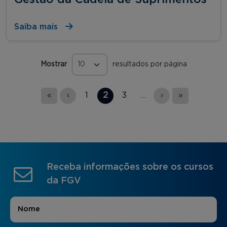
Saiba mais
Mostrar
resultados por página
Páginas
«
‹
1
2
3
…
›
»
Receba informações sobre os cursos
da FGV
Nome
*