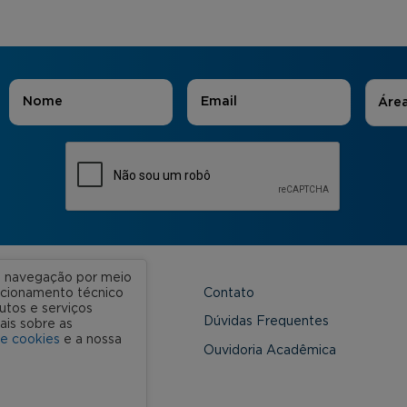
Áreas
Nome
*
E-mail
*
Áre
ua navegação por meio
Contato
uncionamento técnico
utos e serviços
 Unidades
Dúvidas Frequentes
ais sobre as
de cookies
e a nossa
onveniada
Ouvidoria Acadêmica