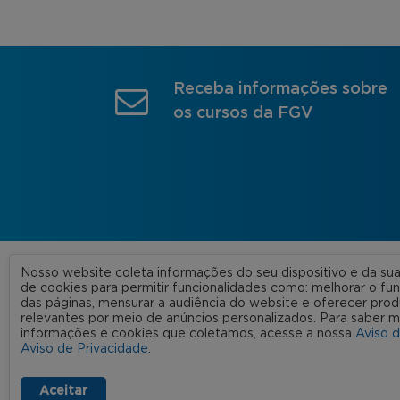
Receba informações sobre
os cursos da FGV
Nosso website coleta informações do seu dispositivo e da s
A FGV
de cookies para permitir funcionalidades como: melhorar o f
das páginas, mensurar a audiência do website e oferecer prod
Nossas
relevantes por meio de anúncios personalizados. Para saber m
informações e cookies que coletamos, acesse a nossa
Aviso 
FGV 2023 © Todos os direitos
Rede C
Aviso de Privacidade
.
reservados
Aviso de Privacidade
Termos de uso
Aceitar