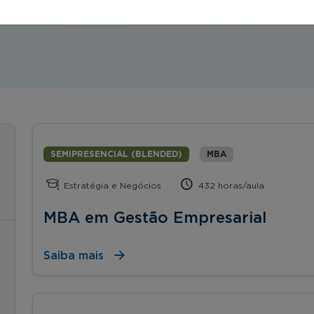
orte, start ups, etc.).
SEMIPRESENCIAL (BLENDED)
MBA
Estratégia e Negócios
432 horas/aula
MBA em Gestão Empresarial
Saiba mais