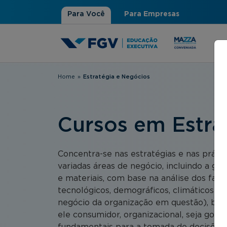
Para Você
Para Empresas
Home
»
Estratégia e Negócios
Você está aqui
Cursos em Estra
Concentra-se nas estratégias e nas práti
variadas áreas de negócio, incluindo a ge
e materiais, com base na análise dos fator
tecnológicos, demográficos, climáticos) e
negócio da organização em questão), be
ele consumidor, organizacional, seja gov
fundamentais para a tomada de decisões n