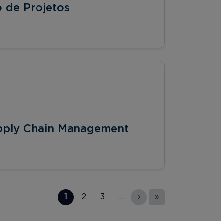
 de Projetos
pply Chain Management
1
2
3
…
›
»